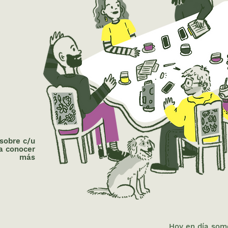
 sobre c/u
a conocer
más
Hoy en día somo