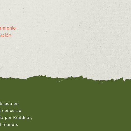
trimonio
lación
izada en
l concurso
o por Buildner,
el mundo.