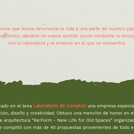
ecto que busca devolverle la vida a una parte de nuestro pa
tectónico, dándole un nuevo sentido social mediante la vincu
con la naturaleza y el entorno en el que se encuentra.
lado en el área
Laboratorio de Complot,
una empresa especial
ión, diseño y creatividad. Obtuvo una mención de honor en e
de arquitectura “Re:Form - New Life for Old Spaces” organizad
e compitió con más de 40 propuestas provenientes de todo 