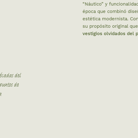
“Náutico” y funcionalida
época que combinó diseñ
estética modernista. Con
su propósito original q
vestigios
olvidados del 
écadas del
puntos de
a