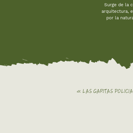
Surge de la c
arquitectura, 
por la natu
« LAS GARITAS POLICI