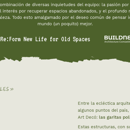
ombinación de diversas inquietudes del equipo: la pasión por 
el interés por recuperar espacios abandonados, y el profundo
raleza. Todo esto amalgamado por el deseo común de pensar i
mundo (un poquito) mejor.
Re:Form New Life for Old Spaces
ALES »
Entre la ecléctica arqui
algunos puntos del país,
Art Decó:
las garitas pol
Estas estructuras, con s