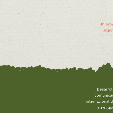
Un proy
arqui
Desarrol
comunicac
internacional 
en el qu