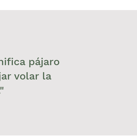
ifica pájaro
ar volar la
"