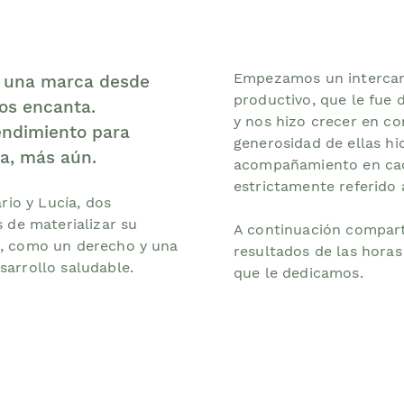
Empezamos un intercam
r una marca
desde
productivo, que le fue
os encanta.
y nos hizo crecer en co
endimiento para
generosidad de ellas hi
a, más aún.
acompañamiento en cada
estrictamente referido
rio y Lucía, dos
 de materializar su
A continuación compart
ia, como un derecho y una
resultados de las horas
esarrollo saludable.
que le dedicamos.