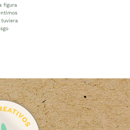
 figura
entimos
 tuviera
asgo